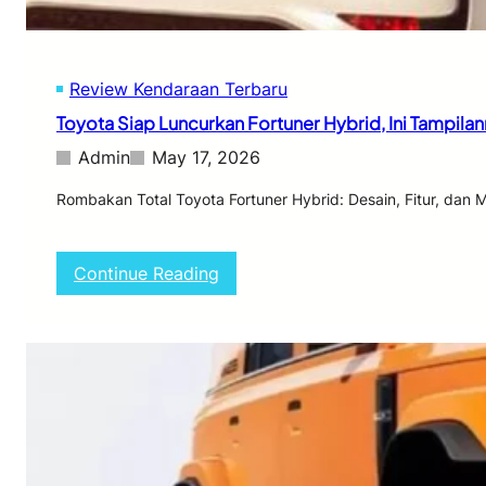
b
i
l
B
Review Kendaraan Terbaru
a
r
Toyota Siap Luncurkan Fortuner Hybrid, Ini Tampila
u
,
Admin
May 17, 2026
B
u
Rombakan Total Toyota Fortuner Hybrid: Desain, Fitur, dan 
k
a
n
:
Continue Reading
E
T
V
o
J
y
a
o
d
t
i
a
F
S
o
i
k
a
u