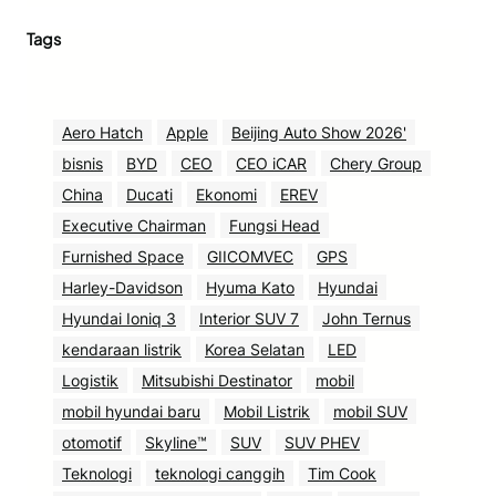
Tags
Aero Hatch
Apple
Beijing Auto Show 2026'
bisnis
BYD
CEO
CEO iCAR
Chery Group
China
Ducati
Ekonomi
EREV
Executive Chairman
Fungsi Head
Furnished Space
GIICOMVEC
GPS
Harley-Davidson
Hyuma Kato
Hyundai
Hyundai Ioniq 3
Interior SUV 7
John Ternus
kendaraan listrik
Korea Selatan
LED
Logistik
Mitsubishi Destinator
mobil
mobil hyundai baru
Mobil Listrik
mobil SUV
otomotif
Skyline™
SUV
SUV PHEV
Teknologi
teknologi canggih
Tim Cook