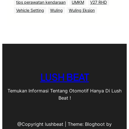
tips perawatan kendaraan
UMKM
V27 RHD
Vehicle Setting
Wuling
Wuling Eksion
LUSH BEAT
Temukan Informasi Tentang Otomotif Hanya Di Lush
Beat !
@Copyright lushbeat | Theme: Bloghoot by