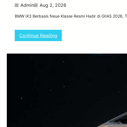
Admin
Aug 2, 2026
BMW iX3 Berbasis Neue Klasse Resmi Hadir di GIIAS 2026, 
:
Continue Reading
B
M
W
i
X
3
N
e
u
e
K
l
a
s
s
e