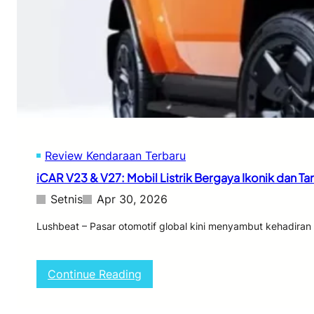
p
s
L
U
u
t
n
a
c
m
u
a
r
k
a
n
F
Review Kendaraan Terbaru
o
r
iCAR V23 & V27: Mobil Listrik Bergaya Ikonik dan T
t
u
Setnis
Apr 30, 2026
n
e
Lushbeat – Pasar otomotif global kini menyambut kehadir
r
H
y
:
Continue Reading
b
i
r
C
i