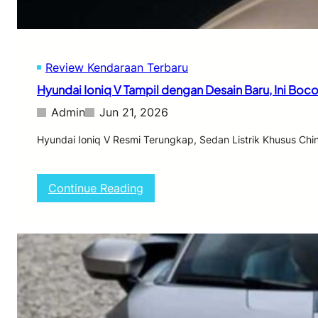
R
e
s
m
Review Kendaraan Terbaru
i
M
Hyundai Ioniq V Tampil dengan Desain Baru, Ini Boc
e
l
Admin
Jun 21, 2026
u
n
Hyundai Ioniq V Resmi Terungkap, Sedan Listrik Khusus Chi
c
u
r
:
Continue Reading
d
H
i
y
G
u
I
n
I
d
A
a
S
i
2
I
0
o