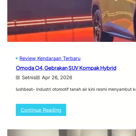
a
q
d
3
U
R
n
i
i
l
t
i
1
s
2
:
,
C
3
Review Kendaraan Terbaru
e
I
k
Omoda O4, Gebrakan SUV Kompak Hybrid
n
S
c
p
Setnis
Apr 26, 2026
i
e
s
lushbeat– Industri otomotif tanah air kini resmi menyambut
i
f
i
:
Continue Reading
k
O
a
m
s
o
i
d