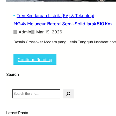
0
U
j
Tren Kendaraan Listrik (EV) & Teknologi
i
J
MG 4x Meluncur, Baterai Semi-Solid Jarak 510 Km
a
l
Admin
Mar 19, 2026
a
n
Desain Crossover Modern yang Lebih Tangguh lushbeat.com 
,
S
i
:
Continue Reading
a
M
p
G
M
Search
4
e
x
l
M
u
e
S
n
l
e
c
u
a
u
n
r
r
c
c
Latest Posts
S