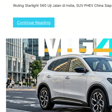
Wuling Starlight 560 Uji Jalan di India, SUV PHEV China Si
:
Continue Reading
W
u
l
i
n
g
S
t
a
r
l
i
g
h
t
5
6