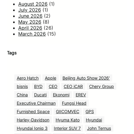
August 2026
(1)
July 2026
(1)
June 2026
(2)
May 2026
(8)
April 2026
(26)
March 2026
(15)
Tags
Aero Hatch
Apple
Beijing Auto Show 2026'
bisnis
BYD
CEO
CEO iCAR
Chery Group
China
Ducati
Ekonomi
EREV
Executive Chairman
Fungsi Head
Furnished Space
GIICOMVEC
GPS
Harley-Davidson
Hyuma Kato
Hyundai
Hyundai Ioniq 3
Interior SUV 7
John Ternus