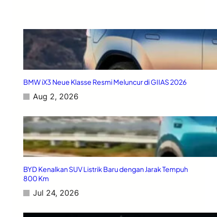
u
h
e
r
g
,
e
B
r
a
a
t
e
r
a
BMW iX3 Neue Klasse Resmi Meluncur di GIIAS 2026
i
Aug 2, 2026
S
e
m
i
-
S
o
l
BYD Kenalkan SUV Listrik Baru dengan Jarak Tempuh
i
800 Km
d
Jul 24, 2026
J
a
r