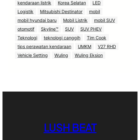
kendaraan listrik
Korea Selatan
LED
Logistik
Mitsubishi Destinator
mobil
mobil hyundai baru
Mobil Listrik
mobil SUV
otomotif
Skyline™
SUV
SUV PHEV
Teknologi
teknologi canggih
Tim Cook
tips perawatan kendaraan
UMKM
V27 RHD
Vehicle Setting
Wuling
Wuling Eksion
LUSH BEAT