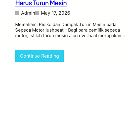
Harus Turun Mesin
Admin
May 17, 2026
Memahami Risiko dan Dampak Turun Mesin pada
Sepeda Motor lushbeat – Bagi para pemilik sepeda
motor, istilah turun mesin atau overhaul merupakan…
:
Continue Reading
K
e
n
a
l
i
K
e
b
i
a
s