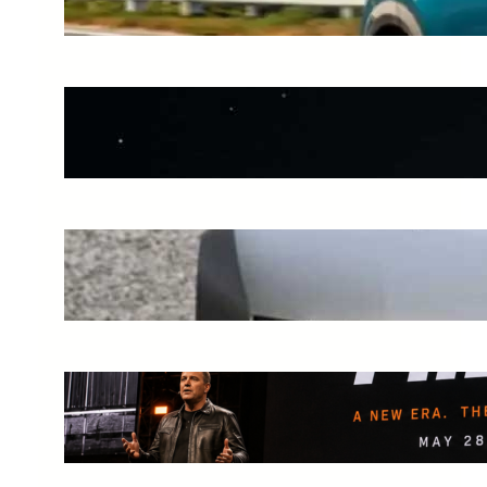
Jul 24, 2026
Hyundai Ioniq V Tampil dengan
Desain Baru, Ini Bocorannya
Jun 21, 2026
Audi Luncurkan Nuvolari,
Supercar PHEV 987 Tk
Jun 10, 2026
Harley-Davidson Luncurkan
Global RIDE Era Baru
May 30, 2026