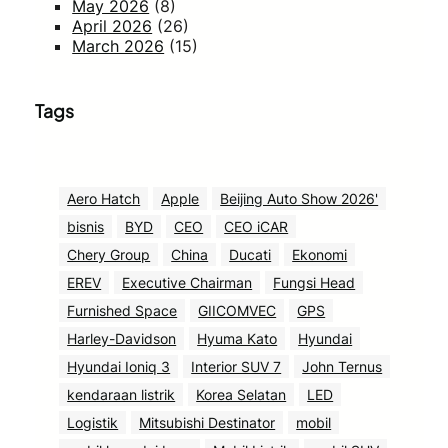
May 2026
(8)
April 2026
(26)
March 2026
(15)
Tags
Aero Hatch
Apple
Beijing Auto Show 2026'
bisnis
BYD
CEO
CEO iCAR
Chery Group
China
Ducati
Ekonomi
EREV
Executive Chairman
Fungsi Head
Furnished Space
GIICOMVEC
GPS
Harley-Davidson
Hyuma Kato
Hyundai
Hyundai Ioniq 3
Interior SUV 7
John Ternus
kendaraan listrik
Korea Selatan
LED
Logistik
Mitsubishi Destinator
mobil