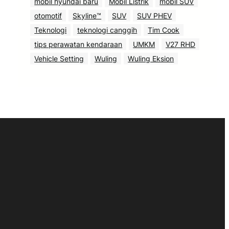
mobil hyundai baru
Mobil Listrik
mobil SUV
otomotif
Skyline™
SUV
SUV PHEV
Teknologi
teknologi canggih
Tim Cook
tips perawatan kendaraan
UMKM
V27 RHD
Vehicle Setting
Wuling
Wuling Eksion