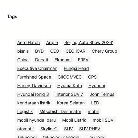
Tags
Aero Hatch
Apple
Beijing Auto Show 2026'
bisnis
BYD
CEO
CEO iCAR
Chery Group
China
Ducati
Ekonomi
EREV
Executive Chairman
Fungsi Head
Furnished Space
GIICOMVEC
GPS
Harley-Davidson
Hyuma Kato
Hyundai
Hyundai Ioniq 3
Interior SUV 7
John Ternus
kendaraan listrik
Korea Selatan
LED
Logistik
Mitsubishi Destinator
mobil
mobil hyundai baru
Mobil Listrik
mobil SUV
otomotif
Skyline™
SUV
SUV PHEV
Teknologi
teknologi canggih
Tim Cook