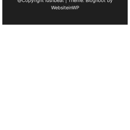
@Copyright lushbeat | Theme: Bloghoot by
WebsiteinWP