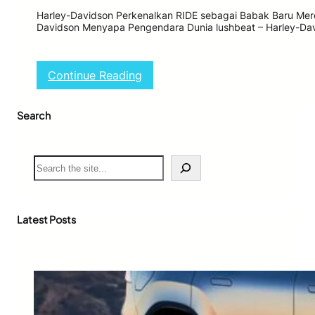
Harley-Davidson Perkenalkan RIDE sebagai Babak Baru Mere
Davidson Menyapa Pengendara Dunia lushbeat – Harley-D
:
Continue Reading
H
a
Search
r
l
e
y
S
-
e
D
a
a
r
v
c
Latest Posts
i
h
d
s
o
n
L
u