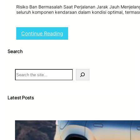
Risiko Ban Bermasalah Saat Perjalanan Jarak Jauh Menjel
seluruh komponen kendaraan dalam kondisi optimal, terma
:
Continue Reading
T
i
Search
p
s
P
e
S
r
e
a
a
w
r
a
c
Latest Posts
t
h
a
n
B
a
n
M