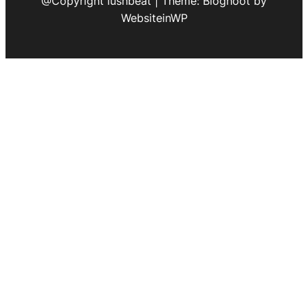
@Copyright lushbeat | Theme: Bloghoot by
WebsiteinWP