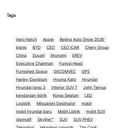
Tags
Aero Hatch
Apple
Beijing Auto Show 2026'
bisnis
BYD
CEO
CEO iCAR
Chery Group
China
Ducati
Ekonomi
EREV
Executive Chairman
Fungsi Head
Furnished Space
GIICOMVEC
GPS
Harley-Davidson
Hyuma Kato
Hyundai
Hyundai Ioniq 3
Interior SUV 7
John Ternus
kendaraan listrik
Korea Selatan
LED
Logistik
Mitsubishi Destinator
mobil
mobil hyundai baru
Mobil Listrik
mobil SUV
otomotif
Skyline™
SUV
SUV PHEV
Teknologi
teknologi canggih
Tim Cook