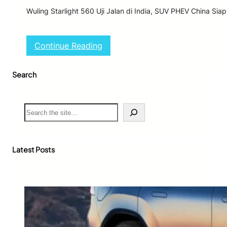
Wuling Starlight 560 Uji Jalan di India, SUV PHEV China Si
:
Continue Reading
W
u
Search
l
i
n
g
S
S
e
t
a
a
r
r
c
Latest Posts
l
h
i
g
h
t
5
6