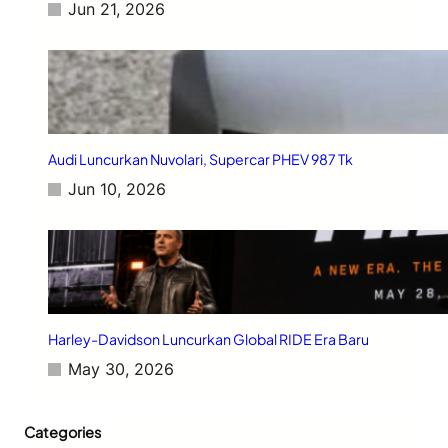
Jun 21, 2026
C
a
n
g
g
i
h
Audi Luncurkan Nuvolari, Supercar PHEV 987 Tk
Jun 10, 2026
Harley-Davidson Luncurkan Global RIDE Era Baru
May 30, 2026
Categories