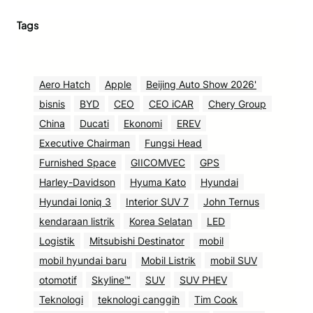
Tags
Aero Hatch
Apple
Beijing Auto Show 2026'
bisnis
BYD
CEO
CEO iCAR
Chery Group
China
Ducati
Ekonomi
EREV
Executive Chairman
Fungsi Head
Furnished Space
GIICOMVEC
GPS
Harley-Davidson
Hyuma Kato
Hyundai
Hyundai Ioniq 3
Interior SUV 7
John Ternus
kendaraan listrik
Korea Selatan
LED
Logistik
Mitsubishi Destinator
mobil
mobil hyundai baru
Mobil Listrik
mobil SUV
otomotif
Skyline™
SUV
SUV PHEV
Teknologi
teknologi canggih
Tim Cook