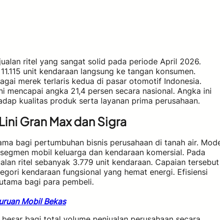
alan ritel yang sangat solid pada periode April 2026.
 11.115 unit kendaraan langsung ke tangan konsumen.
gai merek terlaris kedua di pasar otomotif Indonesia.
i mencapai angka 21,4 persen secara nasional. Angka ini
dap kualitas produk serta layanan prima perusahaan.
Lini Gran Max dan Sigra
ma bagi pertumbuhan bisnis perusahaan di tanah air. Mode
 segmen mobil keluarga dan kendaraan komersial. Pada
ualan ritel sebanyak 3.779 unit kendaraan. Capaian tersebut
gori kendaraan fungsional yang hemat energi. Efisiensi
 utama bagi para pembeli.
Buruan Mobil Bekas
i besar bagi total volume penjualan perusahaan secara