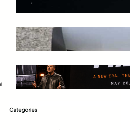
Jun 21, 2026
Audi Luncurkan Nuvolari,
Supercar PHEV 987 Tk
Jun 10, 2026
Harley-Davidson Luncurkan
Global RIDE Era Baru
l
May 30, 2026
Categories