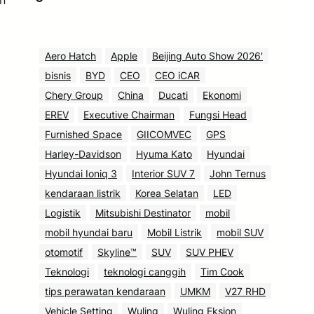
n
Aero Hatch
Apple
Beijing Auto Show 2026'
bisnis
BYD
CEO
CEO iCAR
Chery Group
China
Ducati
Ekonomi
EREV
Executive Chairman
Fungsi Head
Furnished Space
GIICOMVEC
GPS
Harley-Davidson
Hyuma Kato
Hyundai
Hyundai Ioniq 3
Interior SUV 7
John Ternus
kendaraan listrik
Korea Selatan
LED
Logistik
Mitsubishi Destinator
mobil
mobil hyundai baru
Mobil Listrik
mobil SUV
otomotif
Skyline™
SUV
SUV PHEV
Teknologi
teknologi canggih
Tim Cook
tips perawatan kendaraan
UMKM
V27 RHD
Vehicle Setting
Wuling
Wuling Eksion