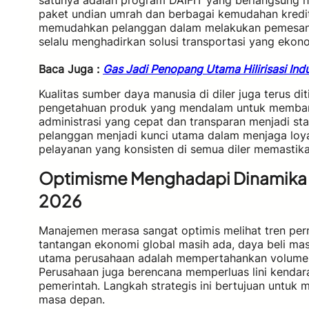
satunya adalah program DAIFIT yang berlangsung h
paket undian umrah dan berbagai kemudahan kredit b
memudahkan pelanggan dalam melakukan pemesanan
selalu menghadirkan solusi transportasi yang ekono
Baca Juga :
Gas Jadi Penopang Utama Hilirisasi Indu
Kualitas sumber daya manusia di diler juga terus dit
pengetahuan produk yang mendalam untuk membant
administrasi yang cepat dan transparan menjadi s
pelanggan menjadi kunci utama dalam menjaga loya
pelayanan yang konsisten di semua diler memasti
Optimisme Menghadapi Dinamika I
2026
Manajemen merasa sangat optimis melihat tren perm
tantangan ekonomi global masih ada, daya beli mas
utama perusahaan adalah mempertahankan volume 
Perusahaan juga berencana memperluas lini kenda
pemerintah. Langkah strategis ini bertujuan untuk 
masa depan.