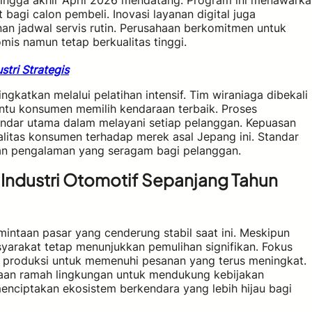
ingga akhir April 2026 mendatang. Program ini menawarka
agi calon pembeli. Inovasi layanan digital juga
 jadwal servis rutin. Perusahaan berkomitmen untuk
mis namun tetap berkualitas tinggi.
stri Strategis
ingkatkan melalui pelatihan intensif. Tim wiraniaga dibekali
u konsumen memilih kendaraan terbaik. Proses
tandar utama dalam melayani setiap pelanggan. Kepuasan
litas konsumen terhadap merek asal Jepang ini. Standar
kan pengalaman yang seragam bagi pelanggan.
ndustri Otomotif Sepanjang Tahun
intaan pasar yang cenderung stabil saat ini. Meskipun
yarakat tetap menunjukkan pemulihan signifikan. Fokus
produksi untuk memenuhi pesanan yang terus meningkat.
raan ramah lingkungan untuk mendukung kebijakan
menciptakan ekosistem berkendara yang lebih hijau bagi